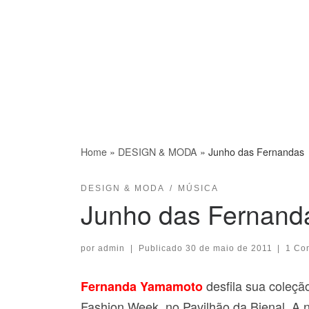
Home
»
DESIGN & MODA
»
Junho das Fernandas
DESIGN & MODA
MÚSICA
Junho das Fernand
por
admin
|
Publicado
30 de maio de 2011
|
1 Co
desfila sua coleç
Fernanda Yamamoto
Fashion Week, no Pavilhão da Bienal. A