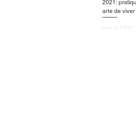
2021: pratiq
arte de viver
Ikigai (生き甲斐）
palavra japonesa
sendo muito valo
durante a pande
Significa “o senti
vida”, ou “razão p
[…]