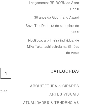
Lançamento: RE-BORN de Akira
Senju
30 anos da Gourmand Award
Save The Date: 13 de setembro de
2025
Noctiluca: a primeira individual de
Mika Takahashi estreia na Simões
de Assis
CATEGORIAS
ARQUITETURA & CIDADES
ro de
Publicado
17 de maio de
ARTES VISUAIS
2012
Jum Nakao Casa
ATUALIDADES & TENDÊNCIAS