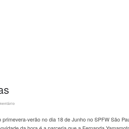
as
mentário
ão primevera-verão no dia 18 de Junho no SPFW São Pa
 novidade da hora é a parceria que a Fernanda Yamamot