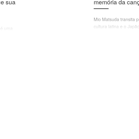
ue sua
memória da can
Mio Matsuda transita p
cultura latina e o Japã
é uma
com a facilidade de u
 que está
andorinha. Mas neste
rizada
projeto, à qual ela se 
mia.
do da
ara viver”.