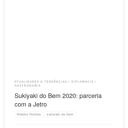
Jetro abre parceria inédita com o Sukiyaki do Bem, trazendo produtos
autênticos do Japão para uso na preparação do sukiyaki ramen. A
Jetro – Japan External Trade Organization, uma instituição vinculada
ao governo japonês que trabalha com a promoção do comércio
exterior, participa pela primeira vez do Sukiyaki do Bem, oferecendo a
autêntica carne wagyu da província de Kagoshima. O produto vem
especialmente do Japão. A carne, produzida pela Itoham Foods Inc., o
maior criador de gado preto japonês “wagyu” no Japão, é considerada
uma das carnes bovinas de maior excelência no mundo. Fundado em
1928, a Itoham Foods […]
ATUALIDADES & TENDÊNCIAS
DIPLOMACIA
GASTRONOMIA
Sukiyaki do Bem 2020: parceria
com a Jetro
Hideko Honma
sukiyaki do bem