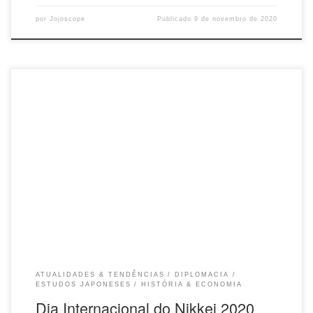
por
Jojoscope
Publicado
9 de novembro de 2020
Dia Internacional do Nikkei será comemorado com live Evento será
transmitido no dia 20 de junho através do Youtube e Facebook. A
Sociedade Brasileira de Cultura Japonesa e de Assistência Social,
Bunkyo, por meio da comissão organizadora do Projeto
Geração, promove a celebração do Dia Internacional do Nikkei. O
evento será realizado no próximo dia 20 de junho a partir das 20 h,
com uma live, transmissão online ao vivo e gratuita, através dos
canais do Youtube e Facebook ampliando o seu alcance para todos
os países do mundo. O QUE É O DIA INTERNACIONAL DO NIKKEI A
data foi instituída em […]
ATUALIDADES & TENDÊNCIAS
DIPLOMACIA
ESTUDOS JAPONESES
HISTÓRIA & ECONOMIA
Dia Internacional do Nikkei 2020