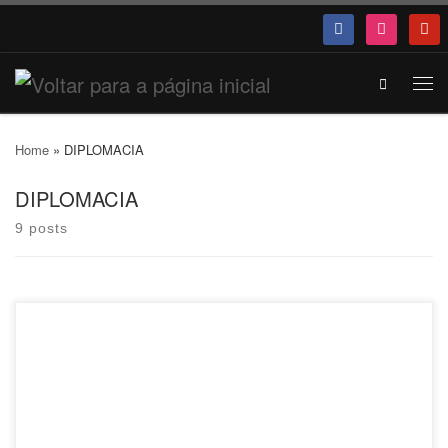
Search
Home
»
DIPLOMACIA
DIPLOMACIA
9 posts
O Festival do Japão retorna ao formato presencial depois de dois
anos de reclusão, por conta da pandemia da Covid-19. Neste ano a
organização comemora a sua 23ª edição, com o tema Do Sonho à
Realidade, e espera repetir as exuberantes marcas de público que
vinham sendo registrados antes da pandemia. O Festival do Japão é
considerado o maior evento da cultura japonesa no mundo e recebeu