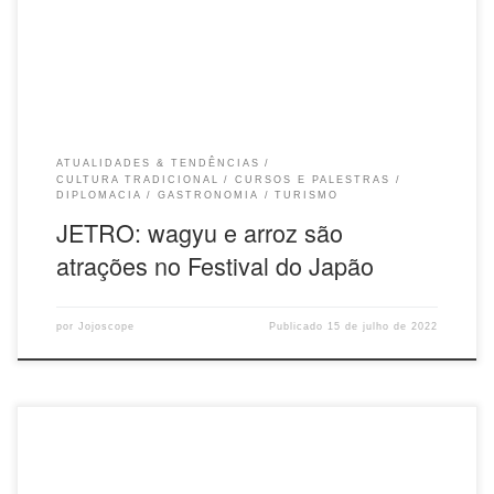
em sua 22ª edição um total de 192.000 visitantes, sendo 57% não
descendentes de japoneses, o que mostra o termômetro de interesse
pelo Japão por parte de não descendentes. O recorde de público,
contudo, […]
ATUALIDADES & TENDÊNCIAS
CULTURA TRADICIONAL
CURSOS E PALESTRAS
DIPLOMACIA
GASTRONOMIA
TURISMO
JETRO: wagyu e arroz são
atrações no Festival do Japão
por
Jojoscope
Publicado
15 de julho de 2022
O assassinato do ex-Premeiro Ministro do Japão, Shinzo Abe foi tão
inesperado quanto inexplicável, em um país que se orgulha de ter