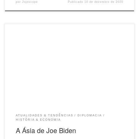
por
Jojoscope
Publicado
10 de dezembro de 2020
O ex-diplomata Fausto Godoy, com larga experiência de atuação na
Ásia (serviu em nada menos do que onze países só na Ásia!), analisa
as perspectivas de Joe Biden com relação ao Leste e Sudeste
Asiático. A Ásia tem sido tradicionalmente um enigma para as
administrações americanas, que encontram na região parceiros – ou
não – da dimensão de China, Índia, Japão e Coreia do Sul, gigantes
econômicos cuja longa história compartilhada revela nuances e
apresenta desafios que ultrapassam o ideário simplista do Ocidente
“Trump style”. De sua parte, ao longo do século passado, os países
asiáticos elegeram a […]
ATUALIDADES & TENDÊNCIAS
DIPLOMACIA
HISTÓRIA & ECONOMIA
A Ásia de Joe Biden