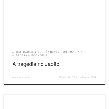
uma baixíssima taxa de criminalidade. O professor e ex-diplomata
FAUSTO GODOY nos enviou uma contribuição espontânea com uma
reflexão sobre o que este episódio significa para os rumos políticos da
Nação. O assassinato do ex-Primeiro-Ministro do Japão, Shinzo
Abe, que chocou o mundo, levanta questões profundas no seio da
sociedade e governo japoneses contemporâneos. Questões além da
política estrito senso, a meu ver, também indentitárias no sentido
amplo do que é “ser japonês” num país que permaneceu […]
ATUALIDADES & TENDÊNCIAS
DIPLOMACIA
HISTÓRIA & ECONOMIA
A tragédia no Japão
por
Jojoscope
Publicado
10 de julho de 2022
Chefe dos Jogos de Tóquio renuncia após fazer comentários sexistas
Yoshiro Mori disse que o mais importante agora é que a Olimpíada