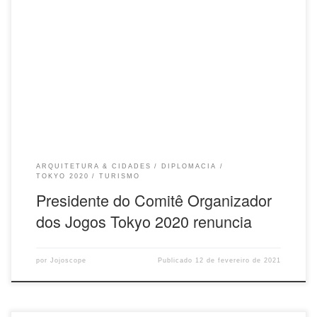
seja um sucesso Reprodução Folha de S. Paulo 2021.02.12 O
presidente do comitê organizador dos Jogos de Tóquio-2020, Yoshiro
Mori, 83, confirmou as expectativas e renunciou ao cargo nesta sexta-
feira (12), após fazer comentários sexistas que causaram protestos
internacionais. “Minha declaração inadequada causou muito caos.
Desejo deixar o cargo de presidente a partir de hoje“, disse em
reunião do conselho executivo de Tóquio-2020, convocada para
discutir seus comentários. Ele afirmou que o mais importante agora é
que a Olimpíada de […]
ARQUITETURA & CIDADES
DIPLOMACIA
TOKYO 2020
TURISMO
Presidente do Comitê Organizador
dos Jogos Tokyo 2020 renuncia
por
Jojoscope
Publicado
12 de fevereiro de 2021