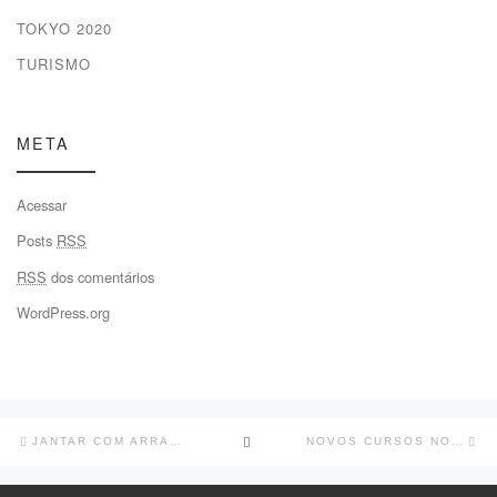
TOKYO 2020
TURISMO
META
Acessar
Posts
RSS
RSS
dos comentários
WordPress.org
Navegação
Previous
Ne
BACK
JANTAR COM ARRASTÃO
NOVOS CURSOS NO ESPAÇO MIZÚ
do
post
po
post
TO