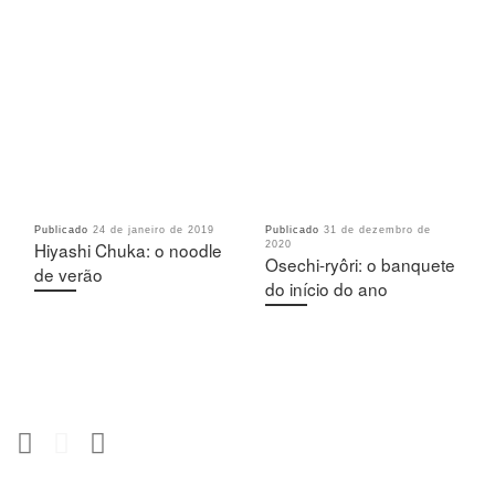
Publicado
24 de janeiro de 2019
Publicado
31 de dezembro de
Hiyashi Chuka: o noodle
2020
Osechi-ryôri: o banquete
de verão
do início do ano