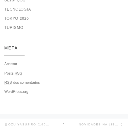
TECNOLOGIA
TOKYO 2020
TURISMO
META
Acessar
Posts
RSS
RSS
dos comentários
WordPress.org
Navegação
Previous
Ne
BACK
OZU YASUJIRO (1903-1963)
NOVIDADES NA LIBERDADE
do