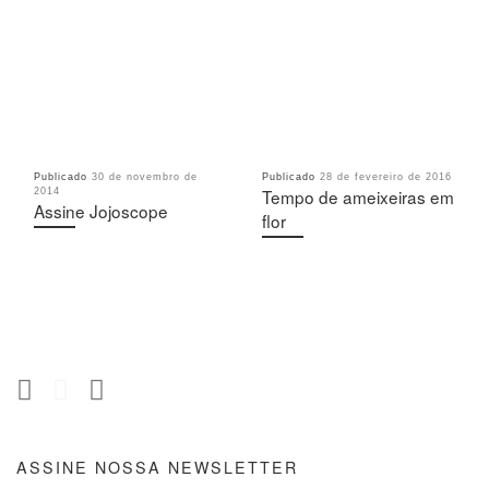
Publicado
30 de novembro de
Publicado
28 de fevereiro de 2016
Tempo de ameixeiras em
2014
Assine Jojoscope
flor
ASSINE NOSSA NEWSLETTER