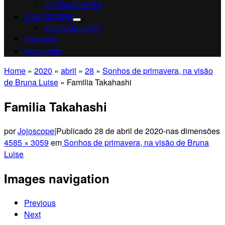
JO TAKAHASHI
JOJOSCOPE
JOJOGALLERY
Parceiros
Newsletter
Home
»
2020
»
abril
»
28
»
Sonhos de primavera, na visão
de Bruna Luise
»
Familia Takahashi
Familia Takahashi
por
Jojoscope
|
Publicado
28 de abril de 2020
-
nas dimensões
4585 × 3059
em
Sonhos de primavera, na visão de Bruna
Luise
Images navigation
Previous
Next