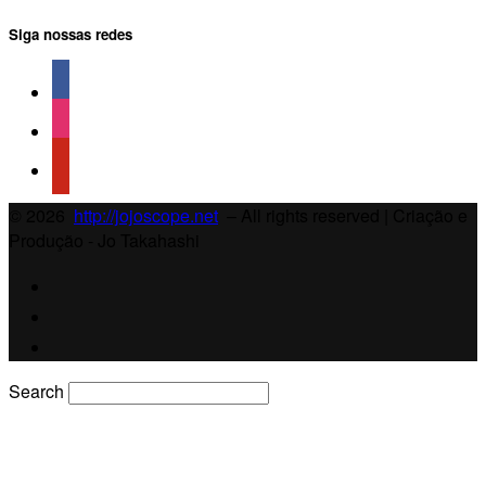
Siga nossas redes
© 2026
http://jojoscope.net
– All rights reserved
| Criação e
Produção - Jo Takahashi
Search