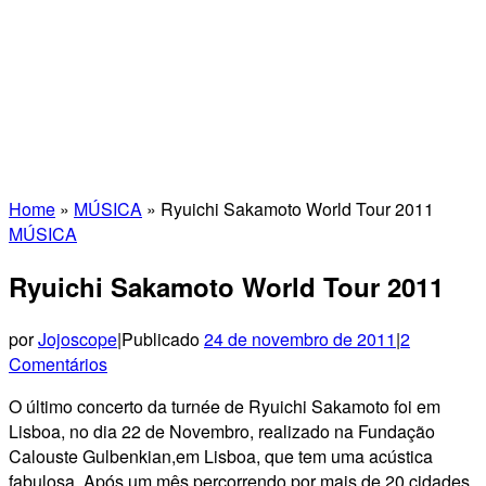
Home
»
MÚSICA
»
Ryuichi Sakamoto World Tour 2011
MÚSICA
Ryuichi Sakamoto World Tour 2011
por
Jojoscope
|
Publicado
24 de novembro de 2011
|
2
Comentários
O último concerto da turnée de Ryuichi Sakamoto foi em
Lisboa, no dia 22 de Novembro, realizado na Fundação
Calouste Gulbenkian,em Lisboa, que tem uma acústica
fabulosa. Após um mês percorrendo por mais de 20 cidades