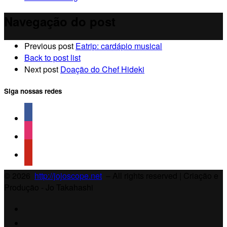
Navegação do post
Previous post
Eatrip: cardápio musical
Back to post list
Next post
Doação do Chef Hideki
Siga nossas redes
© 2026
http://jojoscope.net
– All rights reserved
| Criação e
Produção - Jo Takahashi