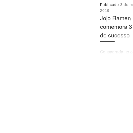
Publicado
3 de m
2019
Jojo Ramen
comemora 3
de sucesso
Consagrada no c
gastronômico pau
casa especializa
ramen oferecerá 
culturais e lanç
marca de saquê 
[…]