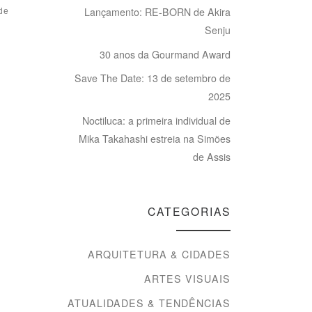
Lançamento: RE-BORN de Akira
de
Publicado
26 de fevereiro
de 2016
Senju
Fim de verão
30 anos da Gourmand Award
Save The Date: 13 de setembro de
2025
Noctiluca: a primeira individual de
Mika Takahashi estreia na Simões
de Assis
CATEGORIAS
ARQUITETURA & CIDADES
ARTES VISUAIS
ATUALIDADES & TENDÊNCIAS