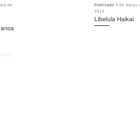
aio de
Publicado
5 de março 
2014
Libelula Haikai
 anos
enário
listano, a
da em
atrações
a uma nova
Nos dias