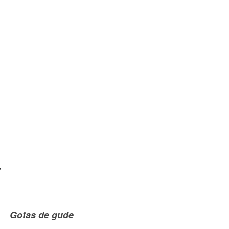
a
1
Gotas de gude