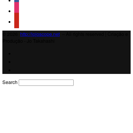
© 2026
http://jojoscope.net
– All rights reserved
| Criação e
Produção - Jo Takahashi
Search