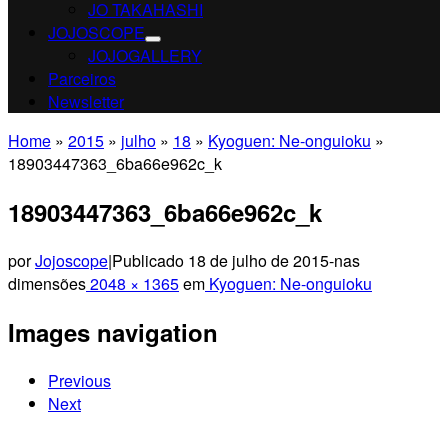
JO TAKAHASHI
JOJOSCOPE
JOJOGALLERY
Parceiros
Newsletter
Home
»
2015
»
julho
»
18
»
Kyoguen: Ne-onguioku
»
18903447363_6ba66e962c_k
18903447363_6ba66e962c_k
por
Jojoscope
|
Publicado
18 de julho de 2015
-
nas
dimensões
2048 × 1365
em
Kyoguen: Ne-onguioku
Images navigation
Previous
Next