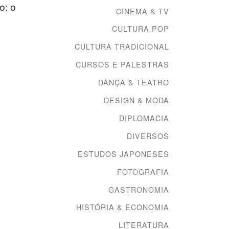
o: o
Rurouni Kenshin: o
CINEMA & TV
retorno da febre
CULTURA POP
CULTURA TRADICIONAL
Rurouni Kenshin – Meiji
Kenkaku Rōmantan – (るろ
CURSOS E PALESTRAS
うに剣心 -明治剣客浪漫譚-
i
DANÇA & TEATRO
Kenshin, o Andarilho –
e
Crônicas de um
ra,
DESIGN & MODA
Espadachim da Era Meiji) é
o
DIPLOMACIA
um […]
[…]
DIVERSOS
ESTUDOS JAPONESES
FOTOGRAFIA
GASTRONOMIA
HISTÓRIA & ECONOMIA
LITERATURA