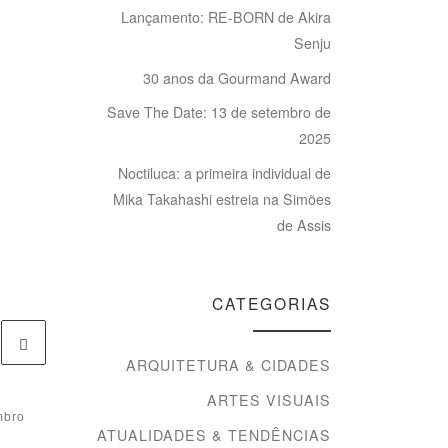
Lançamento: RE-BORN de Akira
Senju
30 anos da Gourmand Award
Save The Date: 13 de setembro de
2025
Noctiluca: a primeira individual de
Mika Takahashi estreia na Simões
de Assis
CATEGORIAS
ARQUITETURA & CIDADES
ARTES VISUAIS
mbro
Publicado
29 de agosto de
ATUALIDADES & TENDÊNCIAS
2012