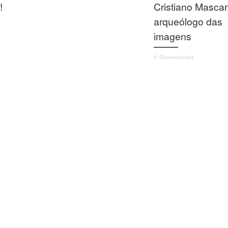
!
Cristiano Mascar
arqueólogo das
imagens
2 Comentários
Sua visão da cidade fo
configurada certament
pelo curso de arquitetu
mas seu olhar vai muit
além das formas das
construções: permeia 