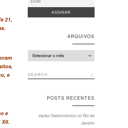
s 21,
as.
ARQUIVOS
Arquivos
foram
itos,
o, e
SEARCH
POSTS RECENTES
ho e
Japão Gastronômico no Rio de
XII.
Janeiro