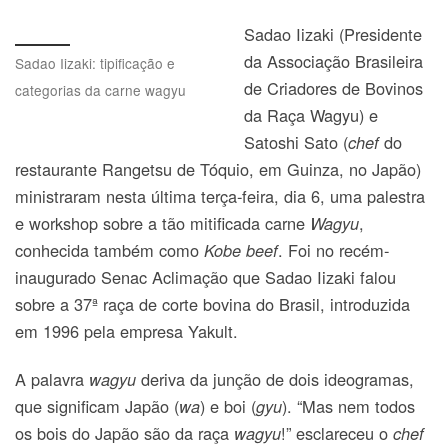
Sadao Iizaki (Presidente
da Associação Brasileira
Sadao Iizaki: tipificação e
de Criadores de Bovinos
categorias da carne wagyu
da Raça Wagyu) e
Satoshi Sato (
do
chef
restaurante Rangetsu de Tóquio, em Guinza, no Japão)
ministraram nesta última terça-feira, dia 6, uma palestra
e workshop sobre a tão mitificada carne
,
Wagyu
conhecida também como
. Foi no recém-
Kobe beef
inaugurado Senac Aclimação que Sadao Iizaki falou
sobre a 37ª raça de corte bovina do Brasil, introduzida
em 1996 pela empresa Yakult.
A palavra
deriva da junção de dois ideogramas,
wagyu
que significam Japão (
) e boi (
). “Mas nem todos
wa
gyu
os bois do Japão são da raça
!” esclareceu o
wagyu
chef