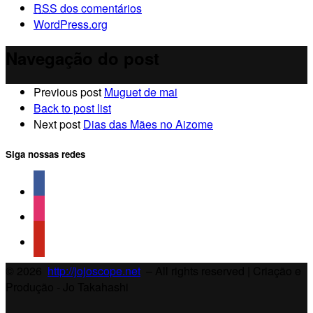
RSS
dos comentários
WordPress.org
Navegação do post
Previous post
Muguet de mai
Back to post list
Next post
Dias das Mães no Aizome
Siga nossas redes
© 2026
http://jojoscope.net
– All rights reserved
| Criação e
Produção - Jo Takahashi