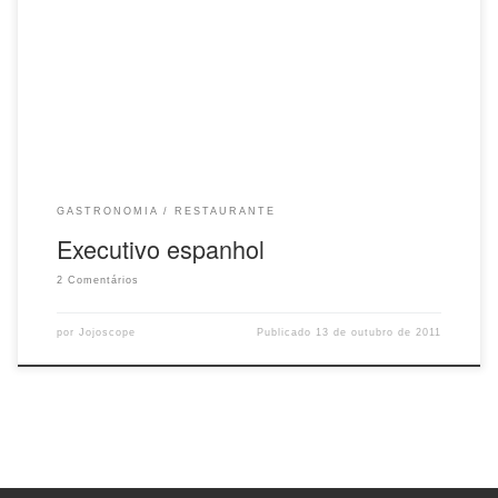
convidava a ouvir os seus comentários acerca das criações culinárias
do jovem casal de chefs, Raúl Jimenez e Ligia Karasawa , indicados
para a categoria Chef Revelação deste ano, no Comer e Beber 2011-
2012 da Veja em São Paulo. Recentemente, o Clos de Tapas instituiu
o Menu Meio Dia, um almoço executivo renovado de tempos em
tempos. […]
GASTRONOMIA
RESTAURANTE
Executivo espanhol
2 Comentários
por
Jojoscope
Publicado
13 de outubro de 2011