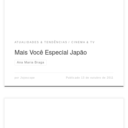
de Outubro Programa do dia 13 de Outubro Programa do dia 14 de
Outubro Programa do dia 17 de Outubro: Karaokê
ATUALIDADES & TENDÊNCIAS
CINEMA & TV
Mais Você Especial Japão
Ana Maria Braga
por
Jojoscope
Publicado
13 de outubro de 2011
A ocasião exigia um ritual: convidamos a escritora Cristina Ruiz e o
produtor gráfico Alfredo Trevisan para uma reunião para alinhar novos
projetos envolvendo seu livro “O Chá”. Sugerimos o Clos de Tapas,
pois Cristina é descendente de espanhóis, e a curiosidade nos