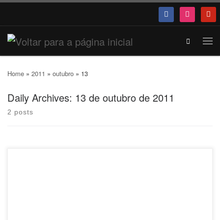
Search
Home
»
2011
»
outubro
»
13
Daily Archives:
13 de outubro de 2011
2 posts
Perdeu os capítulos do Mais Você Especial Japão? Não faz mal. Dá
pra assistir aqui. Sessão Vale a Pena Ver de Novo. Programa do Dia
10 de Outubro Programa do Dia 11 de Outubro Programa do Dia 12