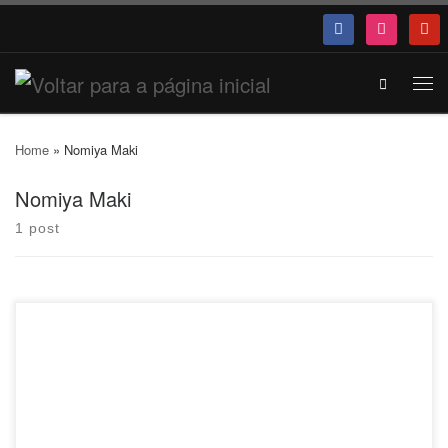
Search
Home
»
Nomiya Maki
Nomiya Maki
1 post
Mais sobre o show veja AQUI