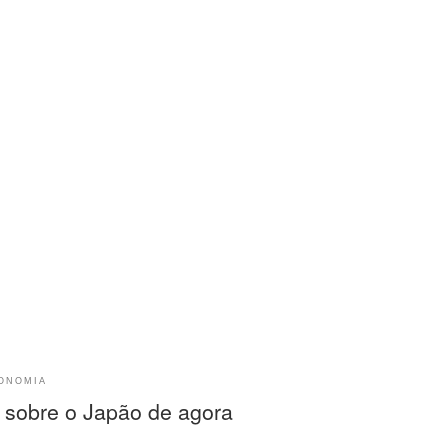
ial quanto ela. Quando voltei ao Brasil, depois de residir doze anos
aponês: kokoro. Kokoro ou Shin significa coração-mente-essência. Como
soais e se colocar à serviço e disposição do grupo, das outras pessoa
paz de suportar dificuldades e superá-las. Assim, os eventos de 11 
CONOMIA
sobre o Japão de agora