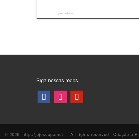
por
admin
Siga nossas redes
© 2026
http://jojoscope.net
– All rights reserved
| Criação e P