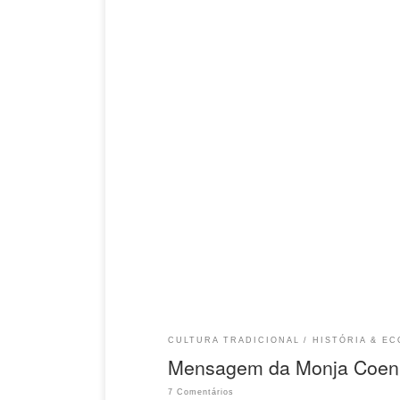
Uma mensagem especial da Monja Coen, tão espec
transmitir o que mais me impressionou do povo J
para sair de si mesmas, de suas necessidades pes
gaman: aguentar, suportar. Educação para ser ca
CULTURA TRADICIONAL
HISTÓRIA & E
Mensagem da Monja Coen 
7 Comentários