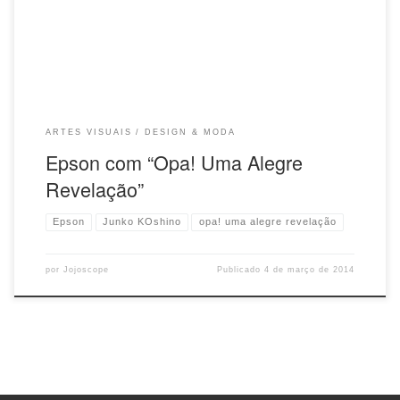
colheu no Brasil quando, em sua juventude, escolheu o caminho da
arte. Este projeto contou com o patrocínio de diversas empresas que
aderiram a esta alegre ideia de unir moda e arte numa expressão
explosiva, cheia de cores e conteúdo. […]
ARTES VISUAIS
DESIGN & MODA
Epson com “Opa! Uma Alegre
Revelação”
Epson
Junko KOshino
opa! uma alegre revelação
por
Jojoscope
Publicado
4 de março de 2014