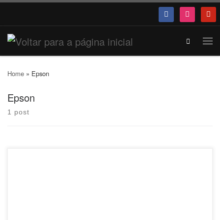
Search
Home
»
Epson
Epson
1 post
Epson apoia exposição colaborativa da estilista Junko Koshino no
Instituto Tomie Ohtake “Opa! Uma Alegre Revelação” é como o
próprio título, exposição-interjeição, fruto de um trabalho colaborativo
de dois artistas japoneses, que têm em comum uma intensa paixão
pelo Brasil: a estilista Junko Koshino, que usa a moda “para derrubar
fronteiras”, e Go Yayanagi, que não esconde as influências que