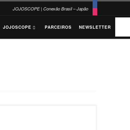
JOJOSCOPE | Conexão Brasil – Japão
Se
JOJOSCOPE
PARCEIROS
NEWSLETTER