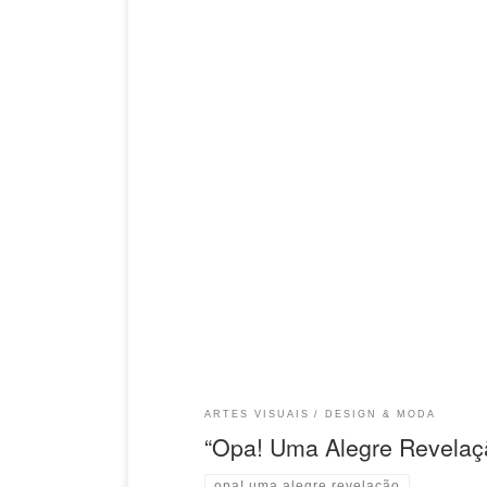
O Le Petit Journal acaba de publicar uma matér
imagem para a matéria na ín
マリー・ガブリエル・バルデーさん。画像をクリックして記事全体が閲覧で
no Memorial da América Latina, que destruiu sua
on parle beaucoup dernièrement puisqu’elle vient 
travail !”, […]
ARTES VISUAIS
DESIGN & MODA
“Opa! Uma Alegre Revelaçã
opa! uma alegre revelação